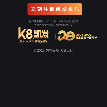
教育学院
音乐舞蹈学院
财会金融学院
创新创业学院
信息技术学院
管理机
课程建设
不朽情缘MG(中国官方网站
不朽情缘游戏网站
不朽情缘app下
理机构
人才培养
不朽情缘MG(中国官方网站
不朽情缘