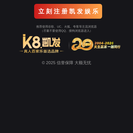
立 刻 注 册 凯 发 娱 乐
推荐使用谷歌、UC、火狐、夸客等主流浏览器
（尽量不要使用QQ、搜狗浏览器进入）
© 2025 信誉保障 大额无忧